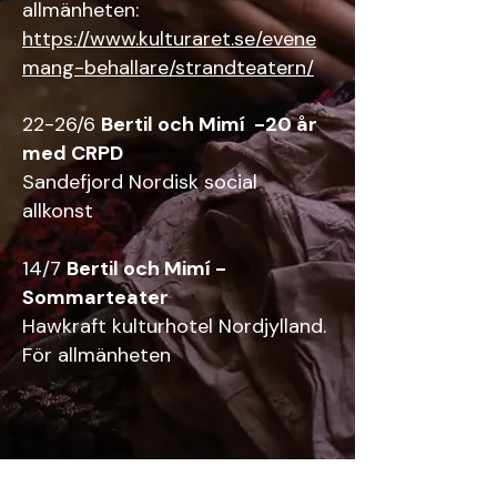
allmänheten:
https://www.kulturaret.se/evene
mang-behallare/strandteatern/
22-26/6
Bertil och Mimí -20 år
med CRPD
Sandefjord Nordisk social
allkonst
14/7
Bertil och Mimí -
Sommarteater
Hawkraft kulturhotel Nordjylland.
För allmänheten