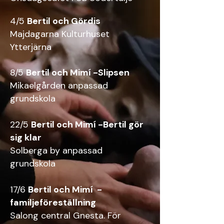
4/5
Bertil och Gördis
Majdagarna Kulturhuset
Ytterjärna
8/5
Bertil och Mimí -Slipsen
Mikaelgården anpassad
grundskola
22/5
Bertil och Mimí -Bertil gör
sig klar
Solberga by anpassad
grundskola
17/6
Bertil och Mimí -
familjeföreställning
Salong central Gnesta. För