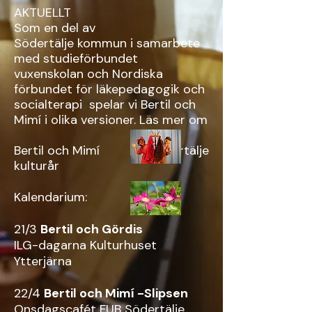
AKTUELLT
Som en del av
Södertälje
kommun i samarbete
med studieförbundet
vuxenskolan och Nordiska
förbundet för läkepedagogik och
socialterapi
spelar vi Bertil och
Mimí i olika versioner. Läs mer om
Bertil och Mimí
Södertälje
kulturår
Kalendarium:
21/3
Bertil och Gördis
ILG-dagarna Kulturhuset
Ytterjärna
22/4
Bertil och Mimí -Slipsen
Onsdagscafét FUB Södertälje